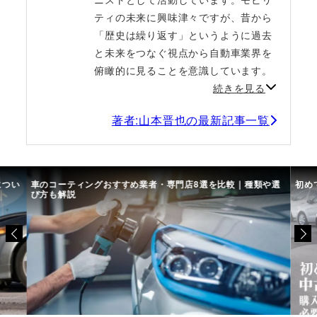
ティの未来に興味津々ですが、昔から
「歴史は繰り返す」というように過去
と未来をつなぐ視点から自動車業界を
俯瞰的に見ることを意識しています。
続きを見る
著者:山本晋也の最新記事一覧
につい
車のコーティングおすすめ業者・専門店8選を比較｜種類や選
初め
び方も解説