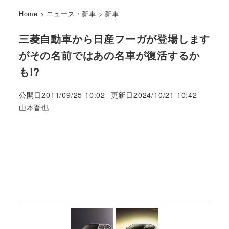
Home
>
ニュース・新車
>
新車
三菱自動車から日産フーガが登場します
がその名前ではあの名車が復活するか
も!?
公開日
2011/09/25 10:02
更新日
2024/10/21 10:42
著
山本晋也
者