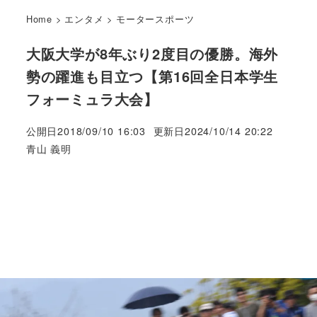
Home
>
エンタメ
>
モータースポーツ
大阪大学が8年ぶり2度目の優勝。海外
勢の躍進も目立つ【第16回全日本学生
フォーミュラ大会】
公開日
2018/09/10 16:03
更新日
2024/10/14 20:22
著
青山 義明
者