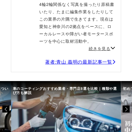
4輪2輪関係なく写真を撮ったり原稿書
いたり、たまに編集作業をしたりして
この業界の片隅で生きてます。現在は
愛知と神奈川の2拠点をベースに、ロ
ーカルレースや障がい者モータースポ
ーツを中心に取材活動中。
続きを見る
著者:青山 義明の最新記事一覧
につい
車のコーティングおすすめ業者・専門店8選を比較｜種類や選
初め
び方も解説