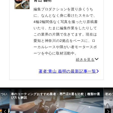
編集プロダクションを渡り歩くうち
に、なんとなく身に着けたスキルで、
4輪2輪関係なく写真を撮ったり原稿書
いたり、たまに編集作業をしたりして
この業界の片隅で生きてます。現在は
愛知と神奈川の2拠点をベースに、ロ
ーカルレースや障がい者モータースポ
ーツを中心に取材活動中。
続きを見る
著者:青山 義明の最新記事一覧
につい
車のコーティングおすすめ業者・専門店8選を比較｜種類や選
初め
び方も解説