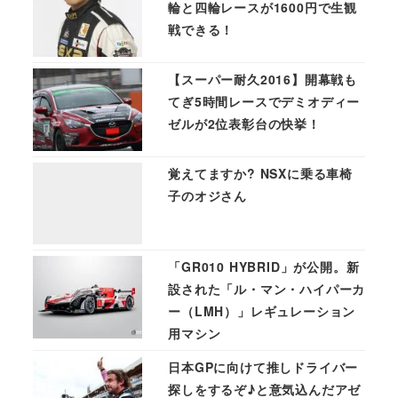
輪と四輪レースが1600円で生観
戦できる！
【スーパー耐久2016】開幕戦も
てぎ5時間レースでデミオディー
ゼルが2位表彰台の快挙！
覚えてますか? NSXに乗る車椅
子のオジさん
「GR010 HYBRID」が公開。新
設された「ル・マン・ハイパーカ
ー（LMH）」レギュレーション
用マシン
日本GPに向けて推しドライバー
探しをするぞ♪と意気込んだアゼ