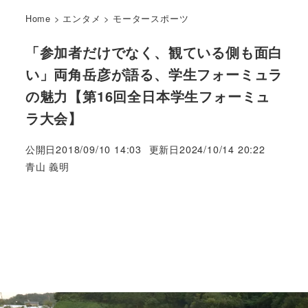
Home
>
エンタメ
>
モータースポーツ
「参加者だけでなく、観ている側も面白
い」両角岳彦が語る、学生フォーミュラ
の魅力【第16回全日本学生フォーミュ
ラ大会】
公開日
2018/09/10 14:03
更新日
2024/10/14 20:22
著
青山 義明
者