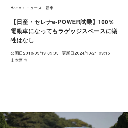
Home
>
ニュース・新車
【日産・セレナe-POWER試乗】100％
電動車になってもラゲッジスペースに犠
牲はなし
公開日
2018/03/19 09:33
更新日
2024/10/21 09:15
著
山本晋也
者