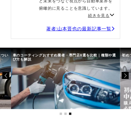
と未来をつなぐ視点から自動車業界を
俯瞰的に見ることを意識しています。
続きを見る
著者:山本晋也の最新記事一覧
につい
車のコーティングおすすめ業者・専門店8選を比較｜種類や選
初め
び方も解説