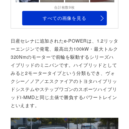
合計枚数9枚
すべての画像を見る
日産セレナに追加されたe-POWERは、1.2リッタ
ーエンジンで発電、最高出力100kW・最大トルク
320Nmのモーターで前輪を駆動するシリーズハ
イブリッドのミニバンです。ハイブリッドとして
みると2モータータイプという分類もでき、ヴォ
クシー／ノア／エスクァイアのトヨタハイブリッ
ドシステムやステップワゴンのスポーツハイブリ
ッドi-MMDと同じ土俵で勝負するパワートレイン
といえます。