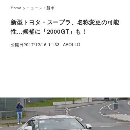
Home
>
ニュース・新車
新型トヨタ・スープラ、名称変更の可能
性…候補に「2000GT」も！
著
公開日
2017/12/16 11:33
APOLLO
者