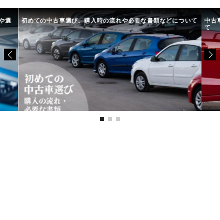
や選
初めての中古車選び、購入時の流れや必要な書類などについて
中古
て