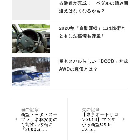
る装置が完成！ ペダルの踏み間
違えはなくなるかも？
2020年「自動運転」には技術と
ともに法整備も課題 !
最もスバルらしい「DCCD」方式
AWDの真価とは？
前の記事
次の記事
新型トヨタ・スー
【東京オートサロ
プラ、名称変更の
ン2018】マツダ
可能性…候補に
から新型CX-8、
「2000GT…
CX-5…