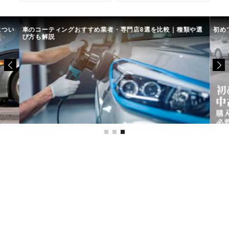
につい
車のコーティングおすすめ業者・専門店8選を比較｜種類や選
初め
び方も解説