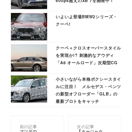
600ps超えのXB 7を開発中！
いよいよ登場BMW2シリーズ・
クーペ!
クーペ＋クロスオーバースタイル
を実現か!? 刺激的なアウディ
「A6 オールロード」次期型CG
小さいながら本格ボクシースタイ
ルに注目！ メルセデス・ベンツ
の新型オフローダー「GLB」の
最新プロトをキャッチ
前の記事
次の記事
マツダの
【カージャケ