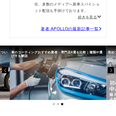
任、多数のメディアへ新車スパイショ
ット配信も手掛けております。
続きを見る
著者:APOLLOの最新記事一覧
につい
車のコーティングおすすめ業者・専門店8選を比較｜種類や選
初め
び方も解説