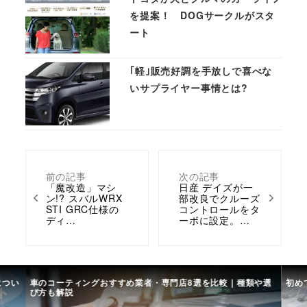
を提案！ DOGサークルがスタ
ート
｢軽｣販売好調を手放しで喜べな
いサプライヤー事情とは?
前の記事
次の記事
「魔改造」マシ
日産 デイズが一
ン!? スバルWRX
部改良でクルーズ
STI GRC仕様の
コントロールをタ
ディ…
ーボに設定。…
につい
車のコーティングおすすめ業者・専門店8選を比較｜種類や選
初め
び方も解説