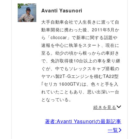
Avanti Yasunori
大手自動車会社で人生長きに渡って自
動車開発に携わった後、2011年5月か
ら「clicccar」で新車に関する話題や
速報を中心に執筆をスタート、現在に
至る。幼少の頃から根っからの車好き
で、免許取得後10台以上の車を乗り継
ぐが、中でもソレックスキャブ搭載の
ヤマハ製2T‐Gエンジンを積むTA22型
｢セリカ 1600GTV｣は、色々と手を入
れていたこともあり、思い出深い一台
となっている。
続きを見る
著者:Avanti Yasunoriの最新記事
一覧