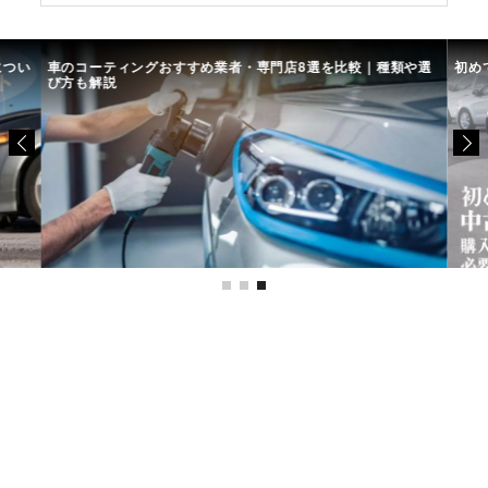
につい
車のコーティングおすすめ業者・専門店8選を比較｜種類や選
初め
び方も解説