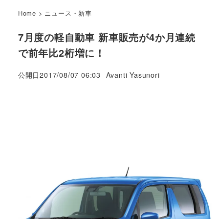
Home
>
ニュース・新車
7月度の軽自動車 新車販売が4か月連続
で前年比2桁増に！
著
公開日
2017/08/07 06:03
Avanti Yasunori
者