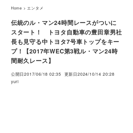
Home
>
エンタメ
伝統のル・マン24時間レースがついに
スタート！ トヨタ自動車の豊田章男社
長も見守る中トヨタ7号車トップをキー
プ！【2017年WEC第3戦ル・マン24時
間耐久レース】
公開日
2017/06/18 02:35
更新日
2024/10/14 20:28
著
yuri
者