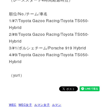
順位/No./チーム/車名
1/#7/Toyota Gazoo Racing/Toyota TS050-
Hybrid
2/#8/Toyota Gazoo Racing/Toyota TS050-
Hybrid
3/#1/ポルシェチーム/Porsche 919 Hybrid
4/#9/Toyota Gazoo Racing/Toyota TS050-
Hybrid
（yuri）
WEC
WEC女子
ルマン女子
ルマン