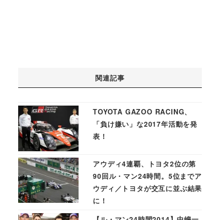
関連記事
TOYOTA GAZOO RACING、
「負け嫌い」な2017年活動を発
表！
アウディ4連覇、トヨタ2位の第
90回ル・マン24時間。5位までア
ウディ／トヨタが交互に並ぶ結果
に！
【ル・マン24時間2014】中嶋一