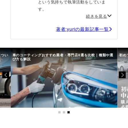
という気持ちで執筆活動をしていま
す。
続きを見る
著者:yuriの最新記事一覧
につい
車のコーティングおすすめ業者・専門店8選を比較｜種類や選
初め
び方も解説