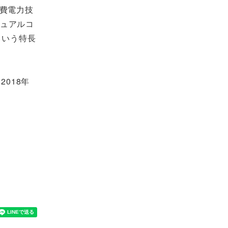
消費電力技
デュアルコ
という特長
018年