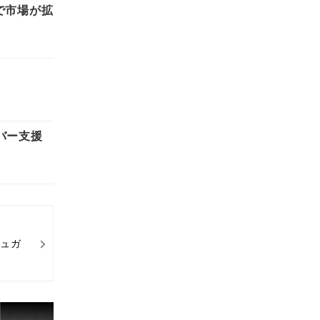
で市場が拡
バー支援
シュガ