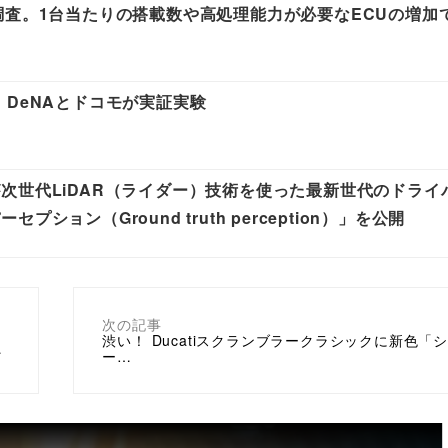
調査。1台当たりの搭載数や高処理能力が必要なECUの増加
！DeNAとドコモが実証実験
次世代LiDAR（ライダー）技術を使った最新世代のドライ
ョン（Ground truth perception）」を公開
次の記事
渋い！ Ducatiスクランブラークラシックに新色「
…
ー…