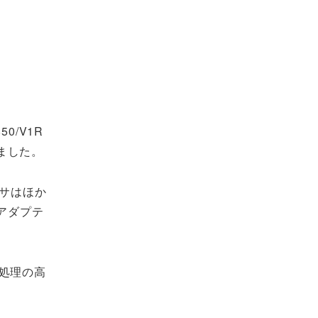
/V1R
ました。
ンサはほか
アダプテ
処理の高