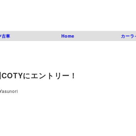
中古車
Home
カーラ
州COTYにエントリー！
Yasunori