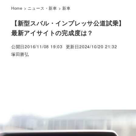
Home
>
ニュース・新車
>
新車
【新型スバル・インプレッサ公道試乗】
最新アイサイトの完成度は？
公開日
2016/11/08 19:03
更新日
2024/10/20 21:32
著
塚田勝弘
者