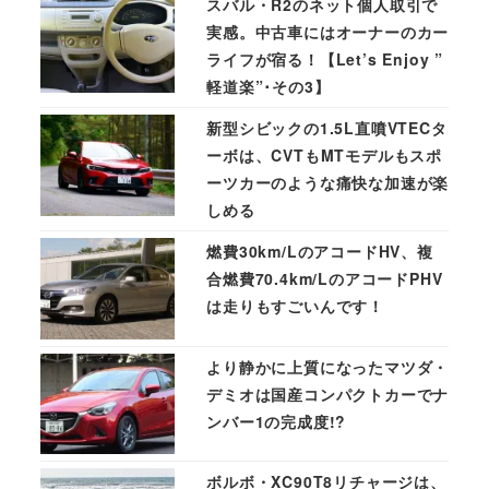
スバル・R2のネット個人取引で
実感。中古車にはオーナーのカー
ライフが宿る！【Let’s Enjoy ”
軽道楽”･その3】
新型シビックの1.5L直噴VTECタ
ーボは、CVTもMTモデルもスポ
ーツカーのような痛快な加速が楽
しめる
燃費30km/LのアコードHV、複
合燃費70.4km/LのアコードPHV
は走りもすごいんです！
より静かに上質になったマツダ・
デミオは国産コンパクトカーでナ
ンバー1の完成度!?
ボルボ・XC90T8リチャージは、