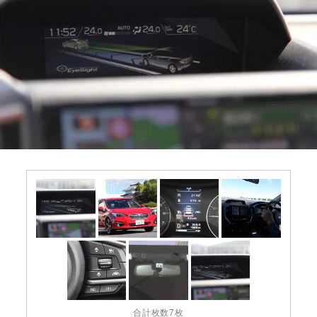
合計枚数7枚