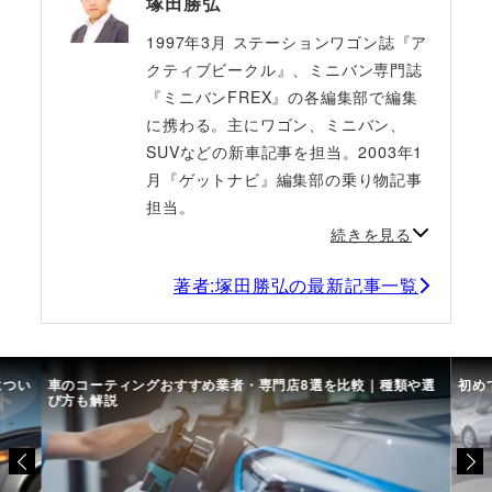
塚田勝弘
1997年3月 ステーションワゴン誌『ア
クティブビークル』、ミニバン専門誌
『ミニバンFREX』の各編集部で編集
に携わる。主にワゴン、ミニバン、
SUVなどの新車記事を担当。2003年1
月『ゲットナビ』編集部の乗り物記事
担当。
続きを見る
著者:塚田勝弘の最新記事一覧
につい
車のコーティングおすすめ業者・専門店8選を比較｜種類や選
初め
び方も解説