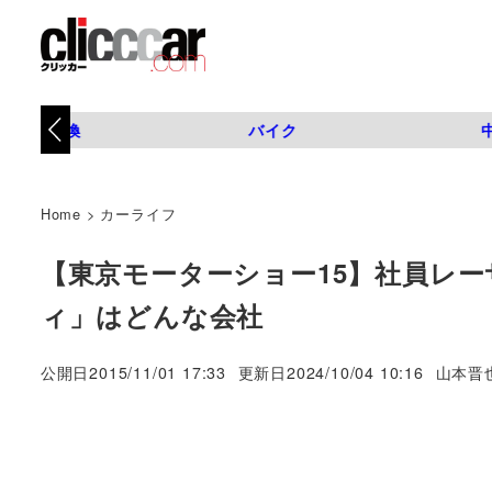
タイヤ交換
バイク
Home
>
カーライフ
【東京モーターショー15】社員レ
ィ」はどんな会社
著
公開日
2015/11/01 17:33
更新日
2024/10/04 10:16
山本晋
者