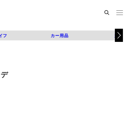
イフ
カー用品
カスタム
セデ