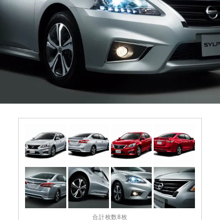
合計枚数8枚