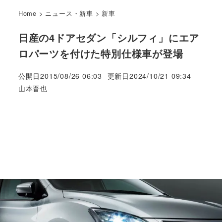
Home
>
ニュース・新車
>
新車
日産の4ドアセダン「シルフィ」にエア
ロパーツを付けた特別仕様車が登場
公開日
2015/08/26 06:03
更新日
2024/10/21 09:34
著
山本晋也
者