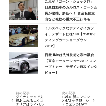
これぞ「ゴーン・ショック!?」
日産自動車のカルロス・ゴーン会
長が逮捕、解任へ！ 資金私的支
出など複数の重大不正行為も
ミルスペックなボディがイカツ
イ、デザート仕様180【エキサイ
ティングカーショーダウン
2012】
日産 IMxは先進技術と和の融合
【東京モーターショー2017 コン
セプトカー・デザイン速攻インタ
ビュー】
前の記事
次の記事
ダイナミックで力
1.2Lの新エンジン
感あふれるエクス
と6ATを搭載！シ
テリアはライバル
トロエンC4がマ