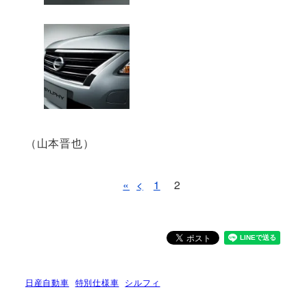
（山本晋也）
«
<
1
2
日産自動車
特別仕様車
シルフィ