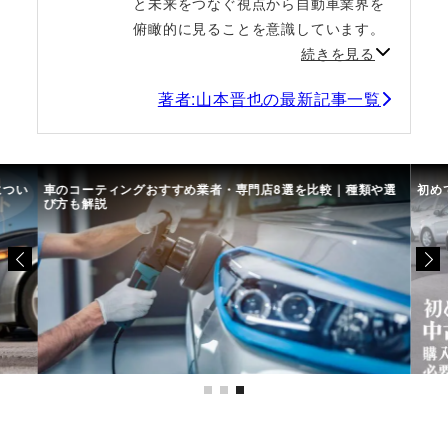
と未来をつなぐ視点から自動車業界を
俯瞰的に見ることを意識しています。
続きを見る
著者:山本晋也の最新記事一覧
につい
車のコーティングおすすめ業者・専門店8選を比較｜種類や選
初め
び方も解説