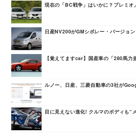
現在の「BC戦争」はいかに？プレミオ
日産NV200がGMシボレー・バージョ
【覚えてますcar】国産車の「280馬
ルノー、日産、三菱自動車の3社がGoogl
目に見えない進化! クルマのボディも“メ