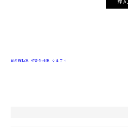
輝き
日産自動車
特別仕様車
シルフィ