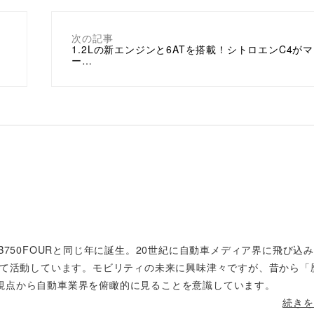
次の記事
り
1.2Lの新エンジンと6ATを搭載！シトロエンC4が
ー…
B750FOURと同じ年に誕生。20世紀に自動車メディア界に飛び込
して活動しています。モビリティの未来に興味津々ですが、昔から「
視点から自動車業界を俯瞰的に見ることを意識しています。
続きを