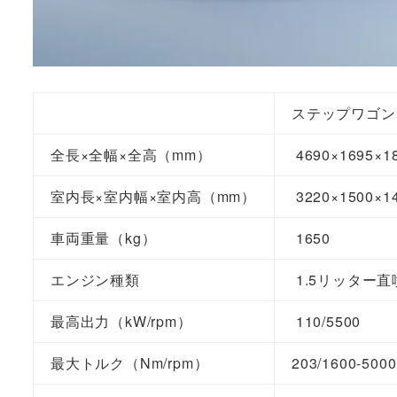
ステップワゴン 
全長×全幅×全高（mm）
4690×1695×1
室内長×室内幅×室内高（mm）
3220×1500×1
車両重量（kg）
1650
エンジン種類
1.5リッター
最高出力（kW/rpm）
110/5500
最大トルク（Nm/rpm）
203/1600-500