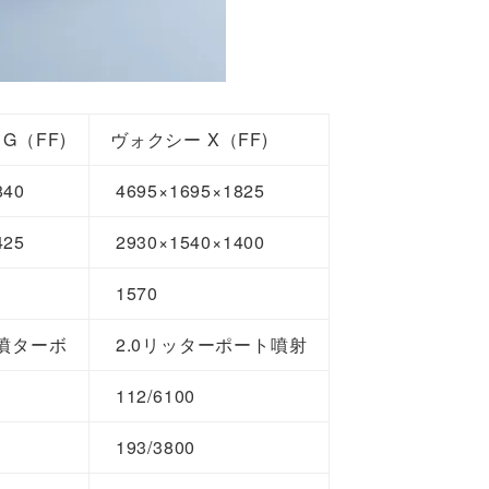
G（FF)
ヴォクシー X（FF)
840
4695×1695×1825
425
2930×1540×1400
1570
直噴ターボ
2.0リッターポート噴射
112/6100
0
193/3800