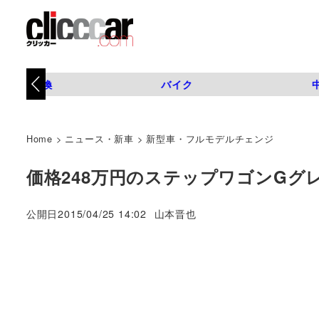
タイヤ交換
バイク
Home
>
ニュース・新車
>
新型車・フルモデルチェンジ
価格248万円のステップワゴンG
著
公開日
2015/04/25 14:02
山本晋也
者