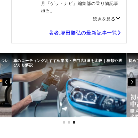
月『ゲットナビ』編集部の乗り物記事
担当。
続きを見る
著者:塚田勝弘の最新記事一覧
につい
車のコーティングおすすめ業者・専門店8選を比較｜種類や選
初め
び方も解説