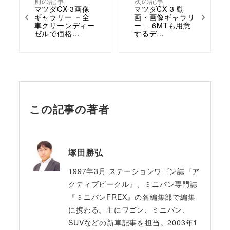
前の記事
次の記事
マツダCX-3画像
マツダCX-3 動
ギャラリー －全
画・画像ギャラリ
車クリーンディー
ー ─ 6MTも用意
ゼルで価格…
するデ…
この記事の著者
塚田勝弘
1997年3月 ステーションワゴン誌『ア
クティブビークル』、ミニバン専門誌
『ミニバンFREX』の各編集部で編集
に携わる。主にワゴン、ミニバン、
SUVなどの新車記事を担当。2003年1