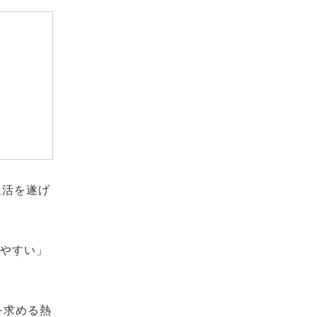
復活を遂げ
しやすい」
を求める熱