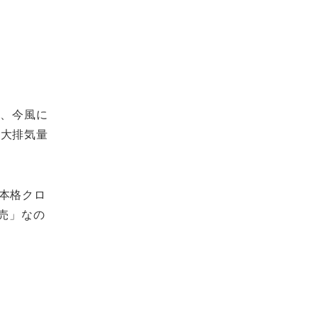
は、今風に
A大排気量
本格クロ
売」なの