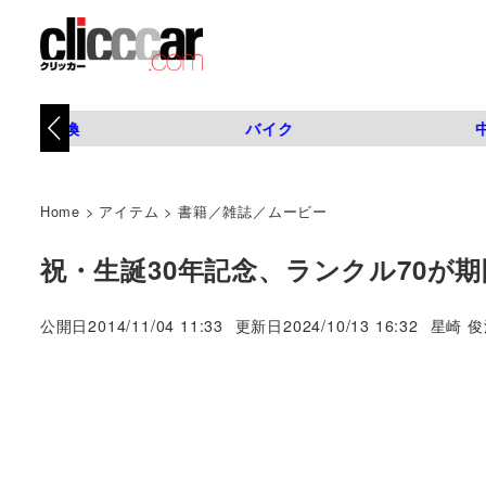
タイヤ交換
バイク
Home
>
アイテム
>
書籍／雑誌／ムービー
祝・生誕30年記念、ランクル70が
著
公開日
2014/11/04 11:33
更新日
2024/10/13 16:32
星崎 俊
者