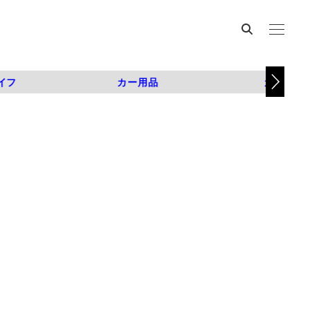
イフ
カー用品
カスタム