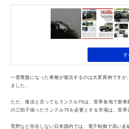
す
一度廃盤になった車種が復活するのは大変異例ですが、
ました。
ただ、復活と言ってもランクル70は、世界各地で新
の三拍子揃ったランクル70を必要とする市場は、世
荒野など存在しない日本国内では、電子制御で高い走破