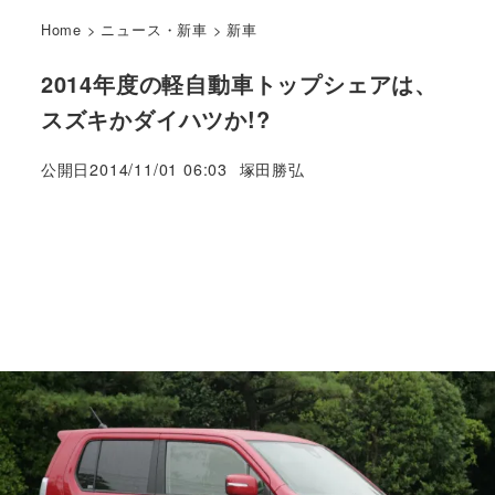
Home
>
ニュース・新車
>
新車
2014年度の軽自動車トップシェアは、
スズキかダイハツか!?
著
公開日
2014/11/01 06:03
塚田勝弘
者