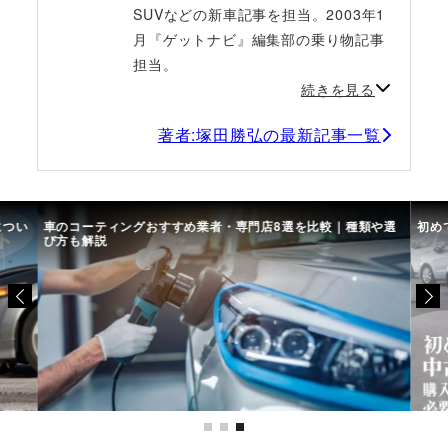
SUVなどの新車記事を担当。2003年1
月『ゲットナビ』編集部の乗り物記事
担当。
続きを見る
著者:塚田勝弘の最新記事一覧
につい
車のコーティングおすすめ業者・専門店8選を比較｜種類や選
初め
び方も解説