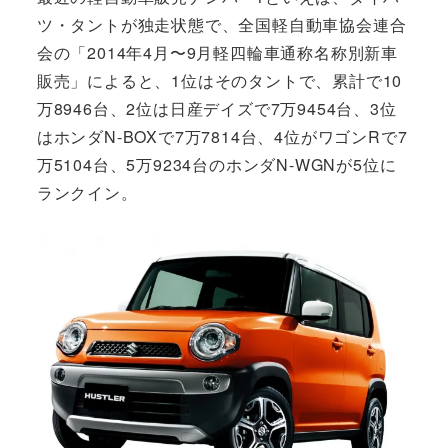
ツ・タントが独走状態で、全国軽自動車協会連合
会の「2014年4月〜9月軽四輪車通称名称別新車
販売」によると、1位はそのタントで、累計で10
万8946台、2位は日産デイズで7万9454台、3位
はホンダN-BOXで7万7814台、4位がワゴンRで7
万5104台、5万9234台のホンダN-WGNが5位に
ランクイン。