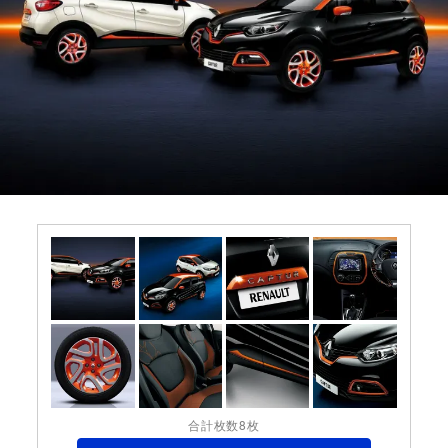
合計枚数8枚