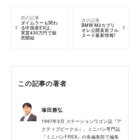
前の記事
次の記事
ダイムラーも関わ
BMW M2カブリ
る中国産EVは、
オレ公開直前フル
実質430万円で販
ヌード最新情報!
売開始
この記事の著者
塚田勝弘
1997年3月 ステーションワゴン誌『ア
クティブビークル』、ミニバン専門誌
『ミニバンFREX』の各編集部で編集