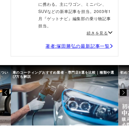
に携わる。主にワゴン、ミニバン、
SUVなどの新車記事を担当。2003年1
月『ゲットナビ』編集部の乗り物記事
担当。
続きを見る
著者:塚田勝弘の最新記事一覧
につい
車のコーティングおすすめ業者・専門店8選を比較｜種類や選
初め
び方も解説