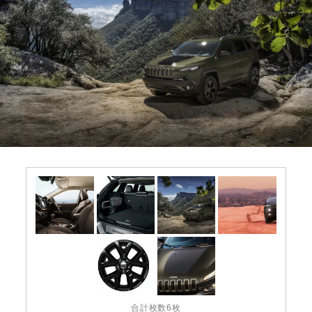
合計枚数6枚