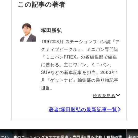
この記事の著者
塚田勝弘
1997年3月 ステーションワゴン誌『ア
クティブビークル』、ミニバン専門誌
『ミニバンFREX』の各編集部で編集
に携わる。主にワゴン、ミニバン、
SUVなどの新車記事を担当。2003年1
月『ゲットナビ』編集部の乗り物記事
担当。
続きを見る
著者:塚田勝弘の最新記事一覧
につい
車のコーティングおすすめ業者・専門店8選を比較｜種類や選
初め