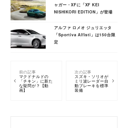
ャガー・XFに「XF KEI
NISHIKORI EDITION」が登場
アルファ ロメオ ジュリエッタ
「Sportiva Alfisti」は150台限
定
前の記事
次の記事
マクドナルドの
スズキ・ソリオが
「チキン」に新た
ミリ波レーダー自
な疑問が？【動
動ブレーキを標準
画】
装備