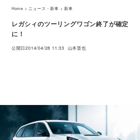
Home
>
ニュース・新車
>
新車
レガシィのツーリングワゴン終了が確定
に！
著
公開日
2014/04/28 11:33
山本晋也
者