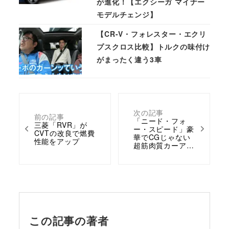
が進化！【エクシーガ マイナー
モデルチェンジ】
【CR-V・フォレスター・エクリ
プスクロス比較】トルクの味付け
がまったく違う3車
次の記事
前の記事
「ニード・フォ
三菱「RVR」が
ー・スピード」豪
CVTの改良で燃費
華でCGじゃない
性能をアップ
超筋肉質カーア…
この記事の著者