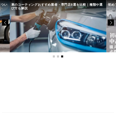
につい
車のコーティングおすすめ業者・専門店8選を比較｜種類や選
初め
び方も解説