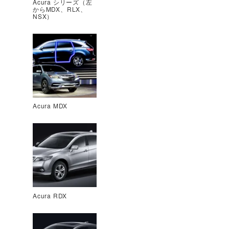
Acura シリーズ（左
からMDX、RLX、
NSX）
Acura MDX
Acura RDX