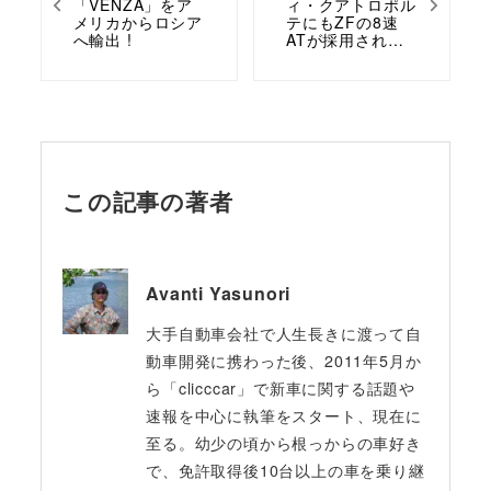
「VENZA」をア
ィ・クアトロポル
メリカからロシア
テにもZFの8速
へ輸出 !
ATが採用され…
この記事の著者
Avanti Yasunori
大手自動車会社で人生長きに渡って自
動車開発に携わった後、2011年5月か
ら「clicccar」で新車に関する話題や
速報を中心に執筆をスタート、現在に
至る。幼少の頃から根っからの車好き
で、免許取得後10台以上の車を乗り継