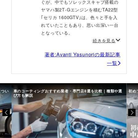
ぐが、中でもソレックスキャブ搭載の
ヤマハ製2T‐Gエンジンを積むTA22型
｢セリカ 1600GTV｣は、色々と手を入
れていたこともあり、思い出深い一台
となっている。
続きを見る
著者:Avanti Yasunoriの最新記事
一覧
につい
車のコーティングおすすめ業者・専門店8選を比較｜種類や選
初め
び方も解説