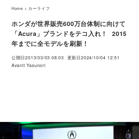
Home
>
カーライフ
ホンダが世界販売600万台体制に向けて
「Acura」ブランドをテコ入れ ! 2015
年までに全モデルを刷新 !
公開日
2013/03/03 08:03
更新日
2024/10/04 12:51
著
Avanti Yasunori
者