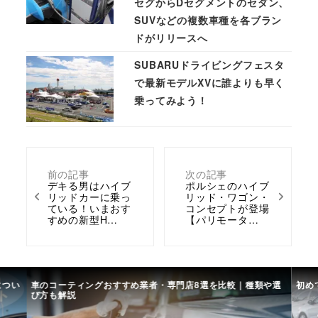
セグからDセグメントのセダン、
SUVなどの複数車種を各ブラン
ドがリリースへ
SUBARUドライビングフェスタ
で最新モデルXVに誰よりも早く
乗ってみよう！
前の記事
次の記事
デキる男はハイブ
ポルシェのハイブ
リッドカーに乗っ
リッド・ワゴン・
ている！いまおす
コンセプトが登場
すめの新型H…
【パリモータ…
につい
車のコーティングおすすめ業者・専門店8選を比較｜種類や選
初め
び方も解説