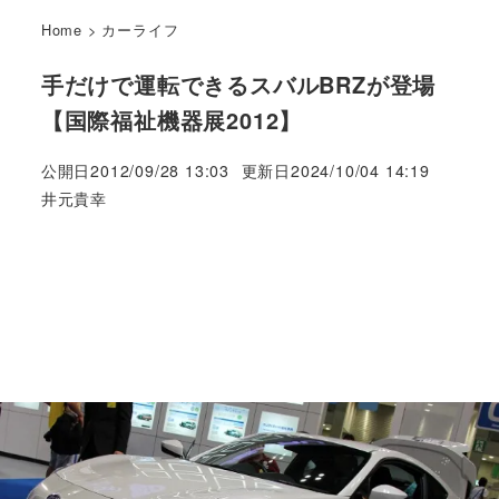
Home
>
カーライフ
手だけで運転できるスバルBRZが登場
【国際福祉機器展2012】
公開日
2012/09/28 13:03
更新日
2024/10/04 14:19
著
井元貴幸
者