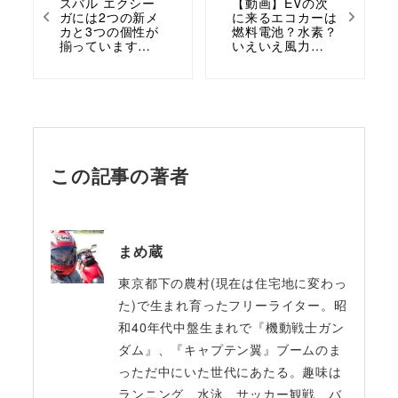
スバル エクシー
【動画】EVの次
ガには2つの新メ
に来るエコカーは
カと3つの個性が
燃料電池？水素？
揃っています…
いえいえ風力…
この記事の著者
まめ蔵
東京都下の農村(現在は住宅地に変わっ
た)で生まれ育ったフリーライター。昭
和40年代中盤生まれで『機動戦士ガン
ダム』、『キャプテン翼』ブームのま
っただ中にいた世代にあたる。趣味は
ランニング、水泳、サッカー観戦、バ