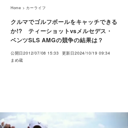
Home
>
カーライフ
クルマでゴルフボールをキャッチできる
か!? ティーショットvsメルセデス・
ベンツSLS AMGの競争の結果は？
公開日
2012/07/08 15:33
更新日
2024/10/19 09:34
著
まめ蔵
者