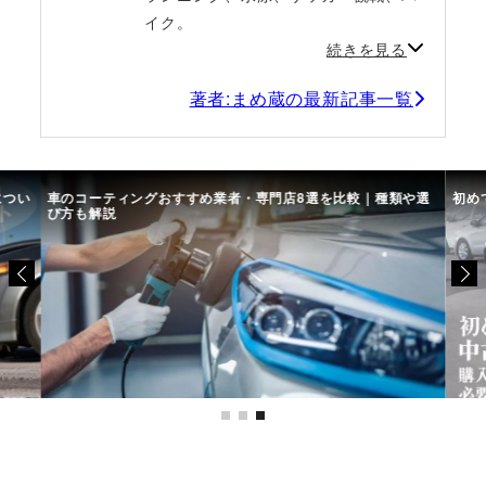
イク。
続きを見る
著者:まめ蔵の最新記事一覧
につい
車のコーティングおすすめ業者・専門店8選を比較｜種類や選
初め
び方も解説