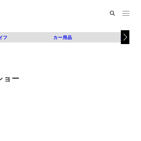
イフ
カー用品
カスタム
ショー