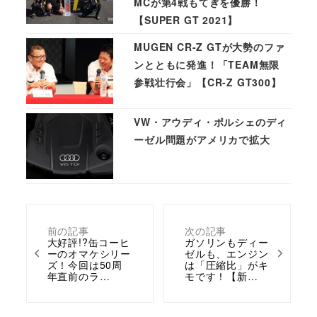
MCが第4戦もてぎを優勝！
【SUPER GT 2021】
MUGEN CR-Z GTが大勢のファ
ンとともに発進！「TEAM無限
参戦壮行会」【CR-Z GT300】
VW・アウディ・ポルシェのディ
ーゼル問題がアメリカで拡大
前の記事
次の記事
大好評!?缶コーヒ
ガソリンもディー
ーのオマケシリー
ゼルも、エンジン
ズ！今回は50周
は「圧縮比」がキ
年直前のラ…
モです！【新…