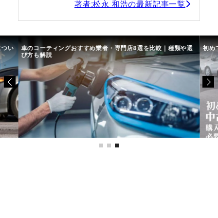
著者:松永 和浩の最新記事一覧
につい
車のコーティングおすすめ業者・専門店8選を比較｜種類や選
初め
び方も解説