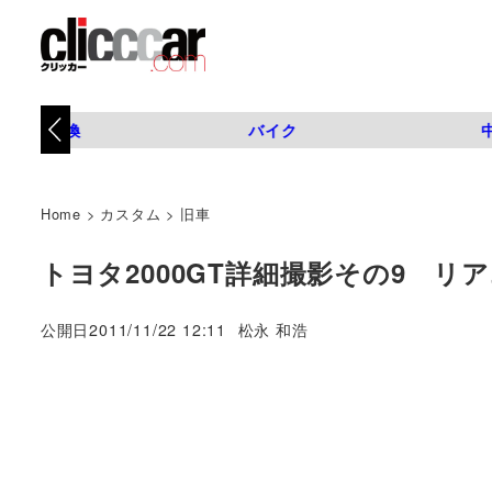
タイヤ交換
バイク
Home
>
カスタム
>
旧車
トヨタ2000GT詳細撮影その9 リ
著
公開日
2011/11/22 12:11
松永 和浩
者