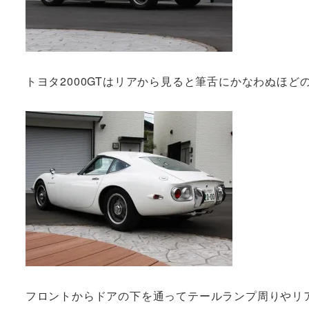
トヨタ2000GTはリアから見ると筆舌にかなわぬほ
フロントからドアの下を通ってテールランプ周りやリ