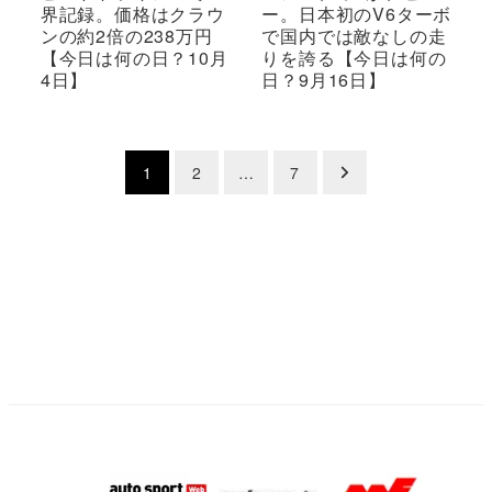
界記録。価格はクラウ
ー。日本初のV6ターボ
ンの約2倍の238万円
で国内では敵なしの走
【今日は何の日？10月
りを誇る【今日は何の
4日】
日？9月16日】
投
1
2
…
7
稿
の
ペ
ー
ジ
送
り