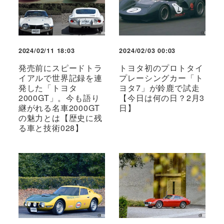
2024/02/11 18:03
2024/02/03 00:03
発売前にスピードトラ
トヨタ初のプロトタイ
イアルで世界記録を連
プレーシングカー「ト
発した「トヨタ
ヨタ7」が鈴鹿で試走
2000GT」。今も語り
【今日は何の日？2月3
継がれる名車2000GT
日】
の魅力とは【歴史に残
る車と技術028】