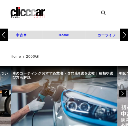
中古車
Home
カーライフ
Home
>
2000GT
につい
車のコーティングおすすめ業者・専門店8選を比較｜種類や選
初め
び方も解説