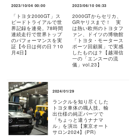
2023/10/04 00:00
2023/06/10 06:33
「トヨタ2000GT」ス
2000GTからセリカ、
ピードトライアルで世
GRヤリスまで！ 実
界記録を連発。78時間
は熱い欧州のトヨタフ
連続走行で世界トップ
ァン、ドイツの博物館
のパフォーマンスを実
「トヨタ・モータース
証【今日は何の日？10
ポーツ回顧展」で実感
月4日】
したものは？【越湖信
一の「エンスーの流
儀」vol.23】
2024/01/29
ランクルを知り尽くした
トヨタ車体の職人技。輸
出仕様の純正パーツで
「ちょっと違うナナマ
ル」を演出【東京オート
サロン2024】(PR)