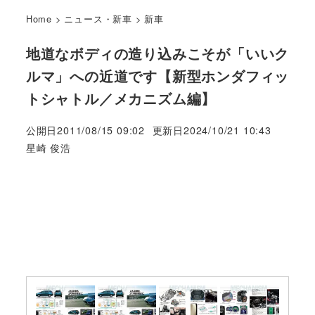
Home
>
ニュース・新車
>
新車
地道なボディの造り込みこそが「いいク
ルマ」への近道です【新型ホンダフィッ
トシャトル／メカニズム編】
公開日
2011/08/15 09:02
更新日
2024/10/21 10:43
著
星崎 俊浩
者