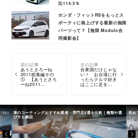
比114.3％
ホンダ・フィットRSをもっとス
ポーティに格上げする最新の無限
パーツって？【無限 Modulo合
同撮影会】
前の記事
次の記事
あうとさろーね
合衆国だけじゃな
2011総集編その
い！ お台場に行
① 【あうとさろ
ったらクルマ好き
ーね2011…
はここに足を…
につい
車のコーティングおすすめ業者・専門店8選を比較｜種類や選
初め
び方も解説