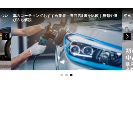
につい
車のコーティングおすすめ業者・専門店8選を比較｜種類や選
初め
び方も解説