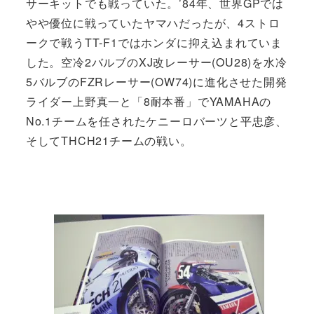
サーキットでも戦っていた。’84年、世界GPでは
やや優位に戦っていたヤマハだったが、4ストロ
ークで戦うTT-F1ではホンダに抑え込まれていま
した。空冷2バルブのXJ改レーサー(OU28)を水冷
5バルブのFZRレーサー(OW74)に進化させた開発
ライダー上野真一と「8耐本番」でYAMAHAの
No.1チームを任されたケニーロバーツと平忠彦、
そしてTHCH21チームの戦い。