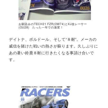
お馴染みのTECH21 FZR(OW74)とXJ改レーサー
(OU28) たった一年での激変！
デイトナ、ボルドール、そして“８耐”。メーカの
威信を賭けた戦いの熱さが蘇ります。久しぶりに
あの暑い鈴鹿８耐に行きたくなる事請け合いで
す。