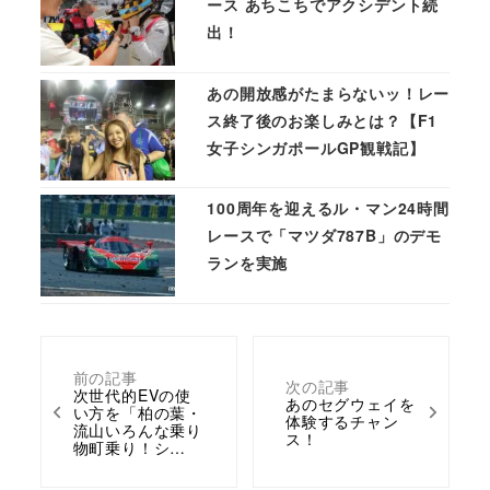
ース あちこちでアクシデント続
出！
あの開放感がたまらないッ！レー
ス終了後のお楽しみとは？【F1
女子シンガポールGP観戦記】
100周年を迎えるル・マン24時間
レースで「マツダ787B」のデモ
ランを実施
前の記事
次の記事
次世代的EVの使
あのセグウェイを
い方を「柏の葉・
体験するチャン
流山いろんな乗り
ス！
物町乗り！シ…