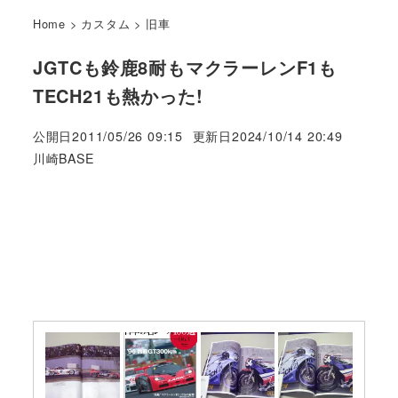
Home
>
カスタム
>
旧車
JGTCも鈴鹿8耐もマクラーレンF1も
TECH21も熱かった!
公開日
2011/05/26 09:15
更新日
2024/10/14 20:49
著
川崎BASE
者