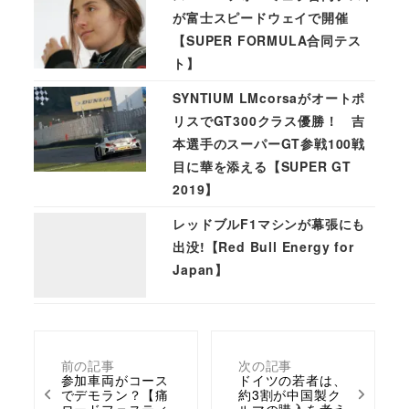
が富士スピードウェイで開催
【SUPER FORMULA合同テス
ト】
SYNTIUM LMcorsaがオートポ
リスでGT300クラス優勝！ 吉
本選手のスーパーGT参戦100戦
目に華を添える【SUPER GT
2019】
レッドブルF1マシンが幕張にも
出没!【Red Bull Energy for
Japan】
前の記事
次の記事
参加車両がコース
ドイツの若者は、
でデモラン？【痛
約3割が中国製ク
ロードフェスティ
ルマの購入を考え