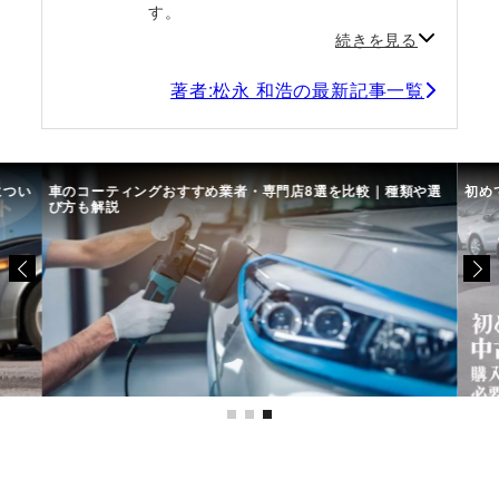
す。
続きを見る
著者:松永 和浩の最新記事一覧
につい
車のコーティングおすすめ業者・専門店8選を比較｜種類や選
初め
び方も解説