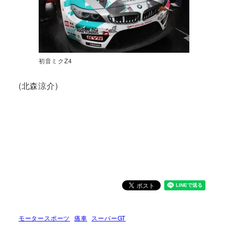
初音ミクZ4
(北森涼介)
モータースポーツ
痛車
スーパーGT