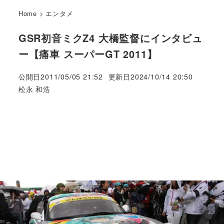
Home
>
エンタメ
GSR初音ミクZ4 大橋監督にインタビュ
ー【痛車 スーパーGT 2011】
公開日
2011/05/05 21:52
更新日
2024/10/14 20:50
著
松永 和浩
者