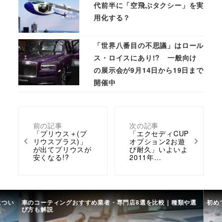
代前半に「空飛ぶタクシー」を実
用化する？
「世界八番目の不思議」はロール
ス・ロイスにあり!? 一般向け
の展示会が9月14日から19日まで
開催中
前の記事
次の記事
「プリウス＋(プ
「エクセディCUP
リウスプラス)」
オプション2お遊
が出てプリウスが
び耐久」いよいよ
安くなる!?
2011年…
につい
車のコーティングおすすめ業者・専門店8選を比較｜種類や選
初め
び方も解説