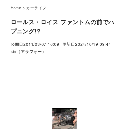
Home
>
カーライフ
ロールス・ロイス ファントムの前でハ
プニング!?
公開日
2011/03/07 10:09
更新日
2024/10/19 09:44
著
sin（アラフォー）
者