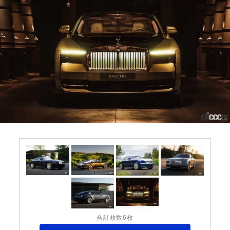
合計枚数6枚