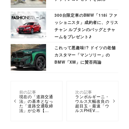
300台限定車のBMW「118i ファ
ッショニスタ」成約者に、クリス
チャン ルブタンのバッグとチャ
ームをプレゼント♪
これって悪趣味!? ドイツの老舗
カスタマー「マンソリー」の
BMW「XM」に賛否両論
前の記事
次の記事
現在の「道路交通
ランボルギーニ・
法」の基本となっ
ウルス大幅改良の
た「道路交通取締
超目玉・最速「ウ
法」が公布【…
ルスPHEV…