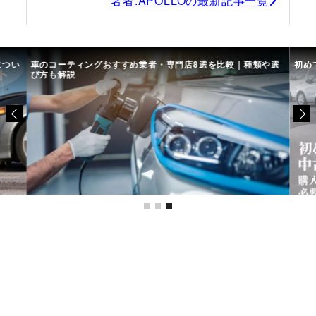
著者:APOLLOの最新記事一覧
につい
車のコーティングおすすめ業者・専門店8選を比較｜種類や選
初め
び方も解説