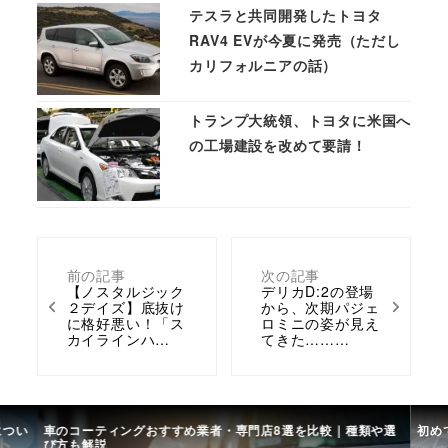
テスラと共同開発したトヨタ
RAV4 EVが今夏に発売（ただし
カリフォルニアの話）
トランプ大統領、トヨタに米国へ
の工場建設を改めて要請！
前の記事
次の記事
【ノスタルジック
デリカD:2の登場
２デイズ】底抜け
から、次期パジェ
に格好悪い！「ス
ロミニの姿が見え
カイラインハ…
てきた………
につい
車のコーティングおすすめ業者・専門店8選を比較｜種類や選
初め
び方も解説