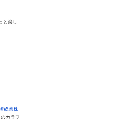
っと楽し
(矢崎総業株
けのカラフ