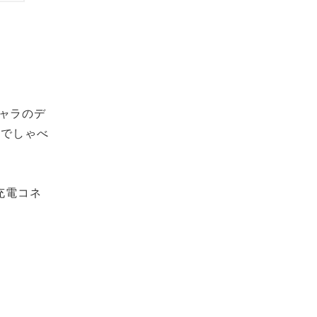
ャラのデ
声でしゃべ
充電コネ