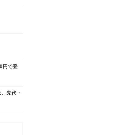
00円で登
」は、先代・