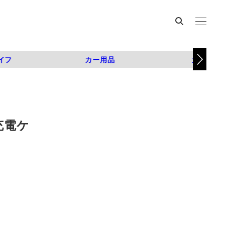
イフ
カー用品
カスタム
充電ケ