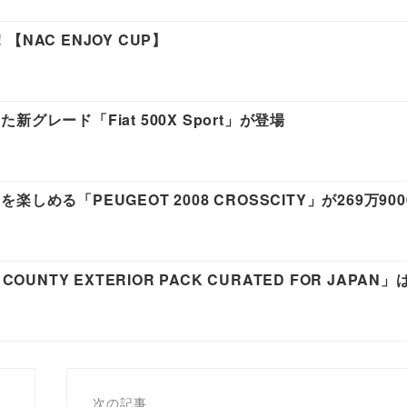
AC ENJOY CUP】
レード「Fiat 500X Sport」が登場
める「PEUGEOT 2008 CROSSCITY」が269万90
UNTY EXTERIOR PACK CURATED FOR JAPAN
次の記事