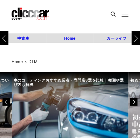
中古車
Home
カーライフ
Home
>
DTM
につい
車のコーティングおすすめ業者・専門店8選を比較｜種類や選
初め
び方も解説