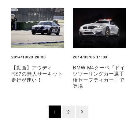
2014/10/23 20:33
2014/05/05 11:33
【動画】アウディ
BMW M4クーペ「ドイ
RS7の無人サーキット
ツツーリングカー選手
走行が速い！
権セーフティカー」で
登場
投
1
2
稿
の
ペ