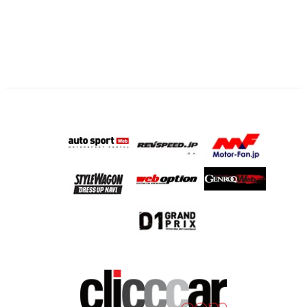
ー
ジ
送
り