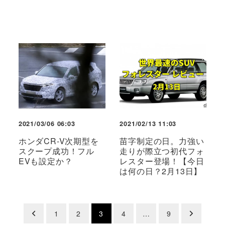
2021/03/06 06:03
2021/02/13 11:03
ホンダCR-V次期型を
苗字制定の日。力強い
スクープ成功！フル
走りが際立つ初代フォ
EVも設定か？
レスター登場！【今日
は何の日？2月13日】
投
1
2
3
4
…
9
稿