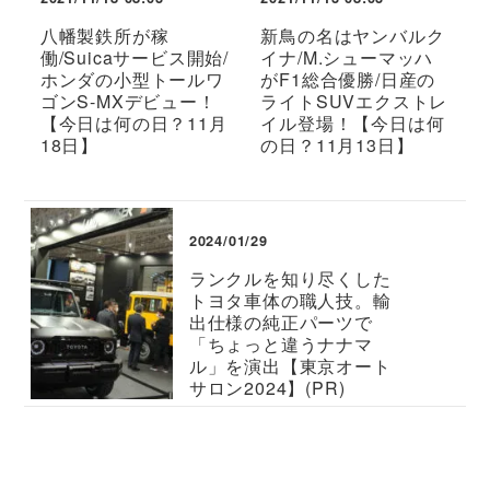
八幡製鉄所が稼
新鳥の名はヤンバルク
働/Suicaサービス開始/
イナ/M.シューマッハ
ホンダの小型トールワ
がF1総合優勝/日産の
ゴンS-MXデビュー！
ライトSUVエクストレ
【今日は何の日？11月
イル登場！【今日は何
18日】
の日？11月13日】
2024/01/29
ランクルを知り尽くした
トヨタ車体の職人技。輸
出仕様の純正パーツで
「ちょっと違うナナマ
ル」を演出【東京オート
サロン2024】(PR)