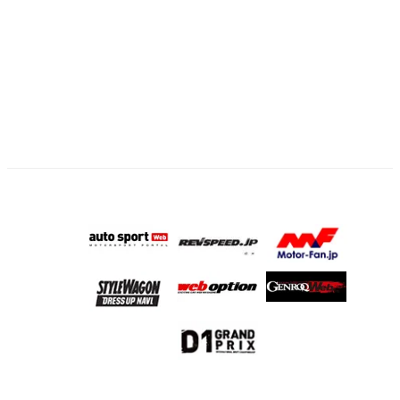
の
ペ
ー
ジ
送
り