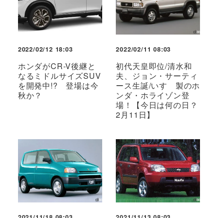
2022/02/12 18:03
2022/02/11 08:03
ホンダがCR-V後継と
初代天皇即位/清水和
なるミドルサイズSUV
夫、ジョン・サーティ
を開発中!? 登場は今
ース生誕/いすゞ製のホ
秋か？
ンダ・ホライゾン登
場！【今日は何の日？
2月11日】
2021/11/18 08:03
2021/11/13 08:03