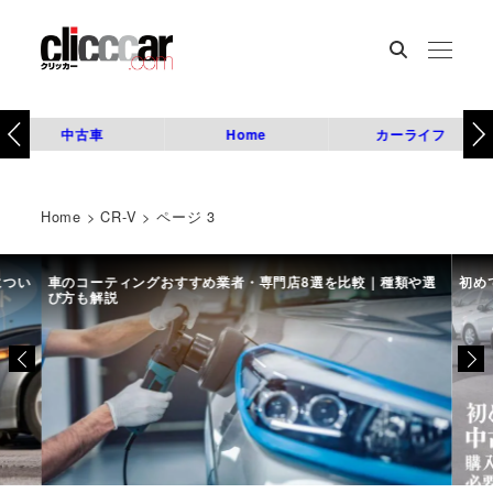
中古車
Home
カーライフ
Home
>
CR-V
>
ページ 3
につい
車のコーティングおすすめ業者・専門店8選を比較｜種類や選
初め
び方も解説