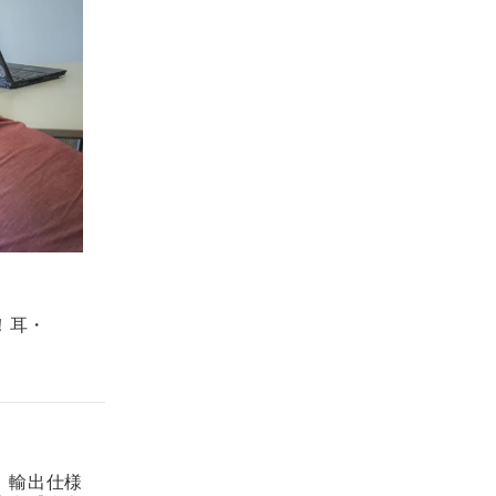
！耳・
。輸出仕様