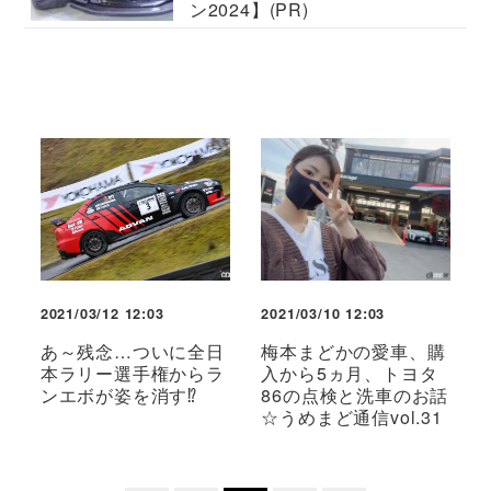
ン2024】(PR)
2021/03/12 12:03
2021/03/10 12:03
あ～残念…ついに全日
梅本まどかの愛車、購
本ラリー選手権からラ
入から5ヵ月、トヨタ
ンエボが姿を消す⁉
86の点検と洗車のお話
☆うめまど通信vol.31