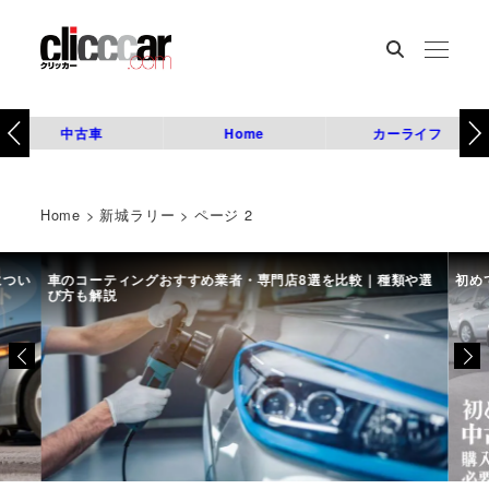
中古車
Home
カーライフ
Home
>
新城ラリー
>
ページ 2
につい
車のコーティングおすすめ業者・専門店8選を比較｜種類や選
初め
び方も解説