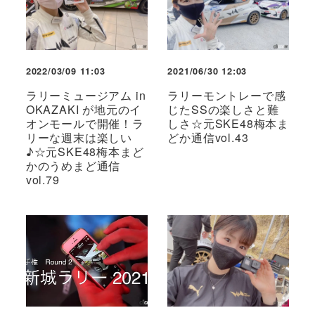
2022/03/09 11:03
2021/06/30 12:03
ラリーミュージアム in
ラリーモントレーで感
OKAZAKI が地元のイ
じたSSの楽しさと難
オンモールで開催！ラ
しさ☆元SKE48梅本ま
リーな週末は楽しい
どか通信vol.43
♪☆元SKE48梅本まど
かのうめまど通信
vol.79