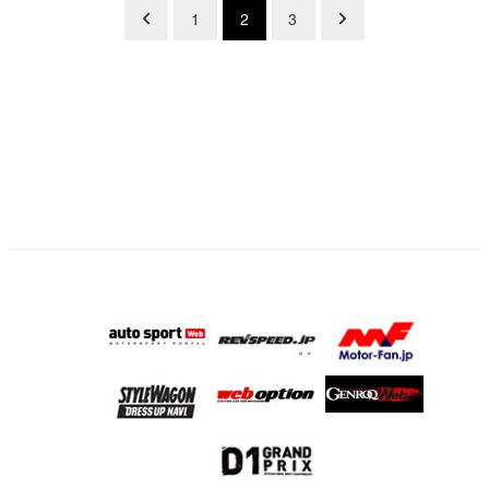
投
1
2
3
稿
の
ペ
ー
ジ
送
り