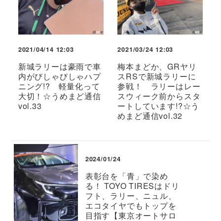
2021/04/14 12:03
2021/03/24 12:03
新城ラリーは豪雨で車
梅本まどか、GRヤリ
内がびしゃびしゃハプ
スRSで新城ラリーに
ニング!? 軽量化って
参戦！ ラリーはレー
大切！☆うめまど通信
スウィーク前からスタ
vol.33
ートしています!?☆う
めまど通信vol.32
2024/01/24
表彰台を「青」で染め
る！ TOYO TIRESはドリ
フト、ラリー、ニュル、
エコタイヤでもトップを
目指す【東京オートサロ