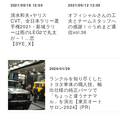
2021/05/18 12:03
2021/05/12 12:03
清水和夫×ヤリス
オフィシャルさんの工
CVT。全日本ラリー選
夫とチームスタッフへ
手権2021・新城ラリ
の感謝！☆うめまど通
ーは雨のLEG2で丸太
信vol.36
が～！…悲
【SYE_X】
2024/01/29
ランクルを知り尽くした
トヨタ車体の職人技。輸
出仕様の純正パーツで
「ちょっと違うナナマ
ル」を演出【東京オート
サロン2024】(PR)