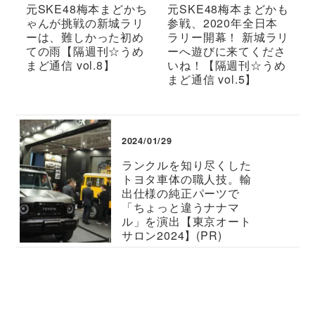
元SKE48梅本まどかち
元SKE48梅本まどかも
ゃんが挑戦の新城ラリ
参戦、2020年全日本
ーは、難しかった初め
ラリー開幕！ 新城ラリ
ての雨【隔週刊☆うめ
ーへ遊びに来てくださ
まど通信 vol.8】
いね！【隔週刊☆うめ
まど通信 vol.5】
2024/01/29
ランクルを知り尽くした
トヨタ車体の職人技。輸
出仕様の純正パーツで
「ちょっと違うナナマ
ル」を演出【東京オート
サロン2024】(PR)