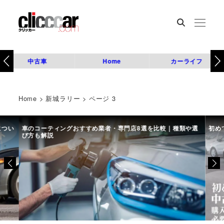
中古車
Home
カーライフ
Home
>
新城ラリー
>
ページ 3
につい
車のコーティングおすすめ業者・専門店8選を比較｜種類や選
初め
び方も解説