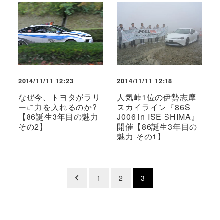
2014/11/11 12:23
2014/11/11 12:18
なぜ今、トヨタがラリ
人気峠1位の伊勢志摩
ーに力を入れるのか?
スカイライン『86S
【86誕生3年目の魅力
J006 in ISE SHIMA』
その2】
開催【86誕生3年目の
魅力 その1】
投
1
2
3
稿
の
ペ