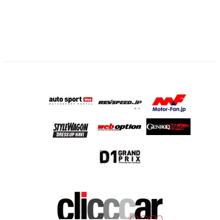
ー
ジ
送
り