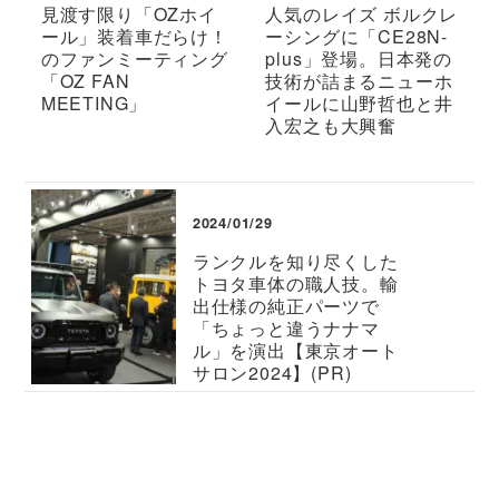
見渡す限り「OZホイ
人気のレイズ ボルクレ
ール」装着車だらけ！
ーシングに「CE28N-
のファンミーティング
plus」登場。日本発の
「OZ FAN
技術が詰まるニューホ
MEETING」
イールに山野哲也と井
入宏之も大興奮
2024/01/29
ランクルを知り尽くした
トヨタ車体の職人技。輸
出仕様の純正パーツで
「ちょっと違うナナマ
ル」を演出【東京オート
サロン2024】(PR)