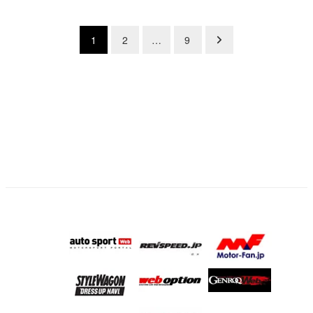
投
1
2
…
9
稿
の
ペ
ー
ジ
送
り