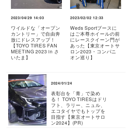
2023/04/29 14:03
2023/02/02 12:33
ワイルドな「オープン
Weds Sportブースに
カントリー」で自由奔
はご本尊ホイールの前
放にドレスアップ！
にレースクイーン門が
【TOYO TIRES FAN
あった【東京オートサ
MEETING 2023 in さ
ロン2023・コンパニ
いたま】
オン巡り】
2024/01/24
表彰台を「青」で染め
る！ TOYO TIRESはドリ
フト、ラリー、ニュル、
エコタイヤでもトップを
目指す【東京オートサロ
ン2024】(PR)