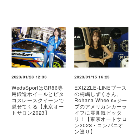
2023/01/28 12:33
2023/01/15 16:25
WedsSportはGR86専
EXIZZLE-LINEブース
用鍛造ホイールとピタ
の桐嶋しずくさん、
コスレースクイーンで
Rohana Wheels×ジー
魅せてくる【東京オー
プのアメリカンカーラ
トサロン2023】
イフに雰囲気ピッタ
リ！【東京オートサロ
ン2023・コンパニオ
ン巡り】