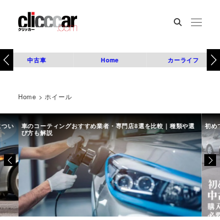
中古車
Home
カーライフ
Home
>
ホイール
につい
車のコーティングおすすめ業者・専門店8選を比較｜種類や選
初め
び方も解説