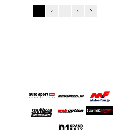
投
1
2
…
4
稿
の
ペ
ー
ジ
送
り