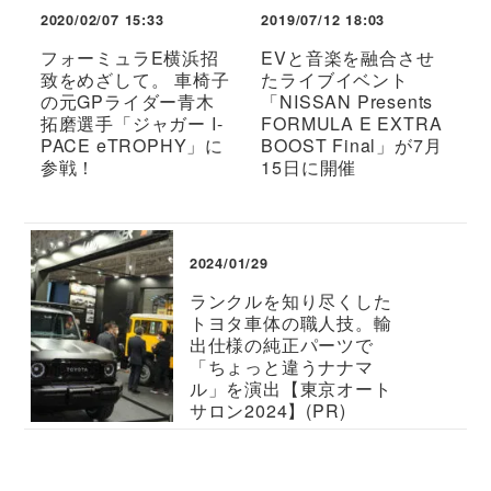
2020/02/07 15:33
2019/07/12 18:03
フォーミュラE横浜招
EVと音楽を融合させ
致をめざして。 車椅子
たライブイベント
の元GPライダー青木
「NISSAN Presents
拓磨選手「ジャガー I-
FORMULA E EXTRA
PACE eTROPHY」に
BOOST Final」が7月
参戦！
15日に開催
2024/01/29
ランクルを知り尽くした
トヨタ車体の職人技。輸
出仕様の純正パーツで
「ちょっと違うナナマ
ル」を演出【東京オート
サロン2024】(PR)