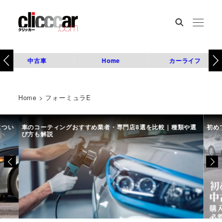
中古車
Home
カーライフ
Home
>
フォーミュラE
につい
車のコーティングおすすめ業者・専門店8選を比較｜種類や選
初め
び方も解説