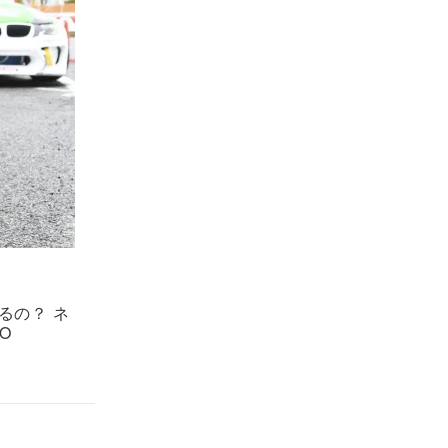
るの？ ネ
O