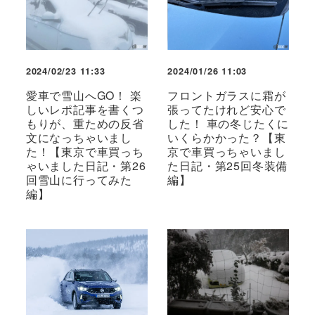
2024/02/23 11:33
2024/01/26 11:03
愛車で雪山へGO！ 楽
フロントガラスに霜が
しいレポ記事を書くつ
張ってたけれど安心で
もりが、重ための反省
した！ 車の冬じたくに
文になっちゃいまし
いくらかかった？【東
た！【東京で車買っち
京で車買っちゃいまし
ゃいました日記・第26
た日記・第25回冬装備
回雪山に行ってみた
編】
編】