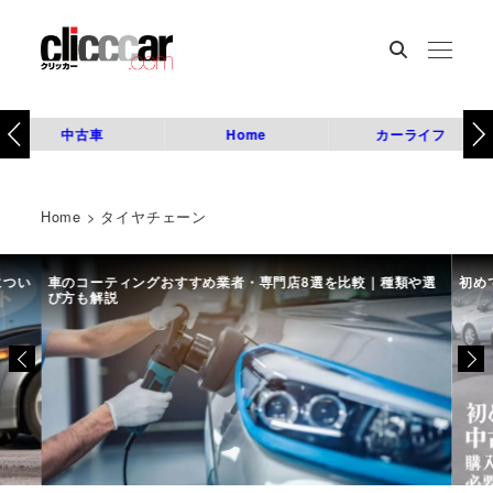
中古車
Home
カーライフ
Home
>
タイヤチェーン
につい
車のコーティングおすすめ業者・専門店8選を比較｜種類や選
初め
び方も解説