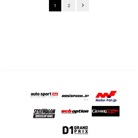
投
1
2
稿
の
ペ
ー
ジ
送
り