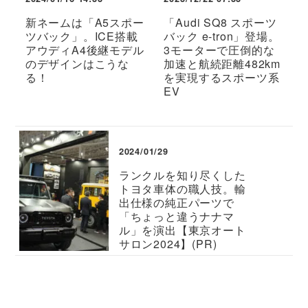
新ネームは「A5スポー
「Audi SQ8 スポーツ
ツバック」。ICE搭載
バック e-tron」登場。
アウディA4後継モデル
3モーターで圧倒的な
のデザインはこうな
加速と航続距離482km
る！
を実現するスポーツ系
EV
2024/01/29
ランクルを知り尽くした
トヨタ車体の職人技。輸
出仕様の純正パーツで
「ちょっと違うナナマ
ル」を演出【東京オート
サロン2024】(PR)