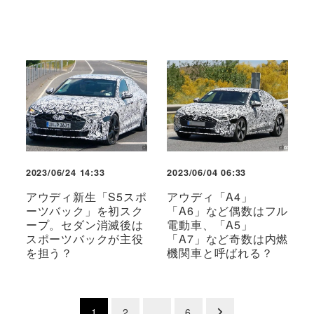
2023/06/24 14:33
2023/06/04 06:33
アウディ新生「S5スポ
アウディ「A4」
ーツバック」を初スク
「A6」など偶数はフル
ープ。セダン消滅後は
電動車、「A5」
スポーツバックが主役
「A7」など奇数は内燃
を担う？
機関車と呼ばれる？
投
1
2
…
6