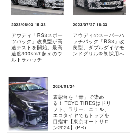
2023/08/03 15:33
2023/07/27 16:33
アウディ「RS3スポー
アウディのスーパーハ
ツバック」改良型が高
ッチバック「RS3」改
速テストを開始。最高
良型、ダブルダイヤモ
速度300km/h超えのウ
ンドグリルを初採用へ
ルトラハッチ
2024/01/24
表彰台を「青」で染め
る！ TOYO TIRESはドリ
フト、ラリー、ニュル、
エコタイヤでもトップを
目指す【東京オートサロ
ン2024】(PR)