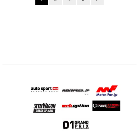
稿
の
ペ
ー
ジ
送
り