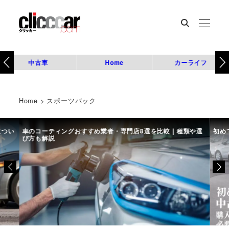
中古車
Home
カーライフ
Home
>
スポーツバック
につい
車のコーティングおすすめ業者・専門店8選を比較｜種類や選
初め
び方も解説