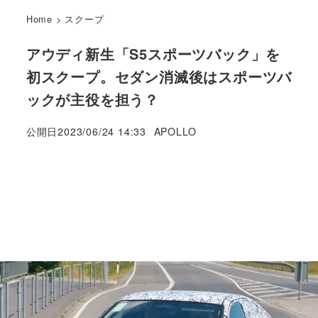
Home
>
スクープ
アウディ新生「S5スポーツバック」を
初スクープ。セダン消滅後はスポーツバ
ックが主役を担う？
著
公開日
2023/06/24 14:33
APOLLO
者