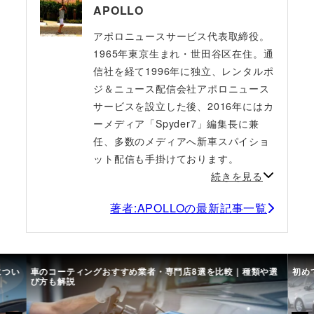
APOLLO
アポロニュースサービス代表取締役。
1965年東京生まれ・世田谷区在住。通
信社を経て1996年に独立、レンタルポ
ジ＆ニュース配信会社アポロニュース
サービスを設立した後、2016年にはカ
ーメディア「Spyder7」編集長に兼
任、多数のメディアへ新車スパイショ
ット配信も手掛けております。
続きを見る
著者:APOLLOの最新記事一覧
につい
車のコーティングおすすめ業者・専門店8選を比較｜種類や選
初め
び方も解説