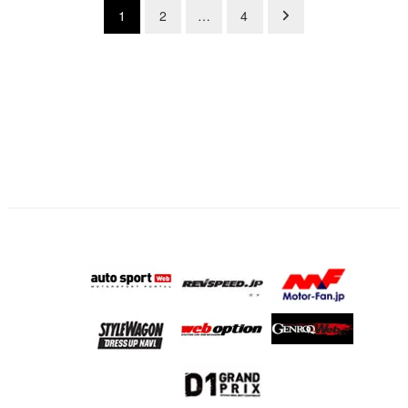
投
1
2
…
4
稿
の
ペ
ー
ジ
送
り