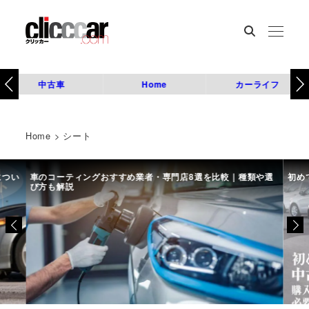
中古車
Home
カーライフ
Home
>
シート
につい
車のコーティングおすすめ業者・専門店8選を比較｜種類や選
初め
び方も解説