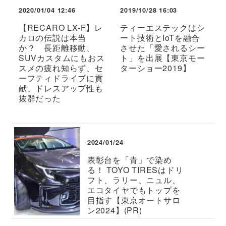
2020/01/04 12:46
2019/10/28 16:03
【RECARO LX-F】レ
ティーエステックはシ
カロの伝説は本当
ート技術とIoTを融合
か？ 長距離移動、
させた「愛されるシー
SUVカスタムにもおス
ト」を出展【東京モー
スメの疲れ知らず、セ
ターショー2019】
ーフティドライブに貢
献、ドレスアップ性も
抜群だった
2024/01/24
表彰台を「青」で染め
る！ TOYO TIRESはドリ
フト、ラリー、ニュル、
エコタイヤでもトップを
目指す【東京オートサロ
ン2024】(PR)