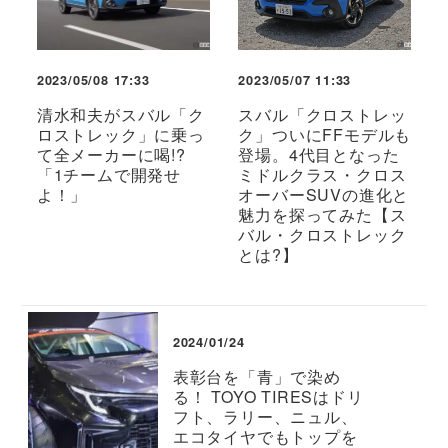
2023/05/08 17:33
2023/05/07 11:33
清水和夫がスバル「ク
スバル「クロストレッ
ロストレック」に乗っ
ク」ついにFFモデルも
て全メーカーに喝!?
登場。4代目となった
「1チームで開発せ
ミドルクラス・クロス
よ！」
オーバーSUVの進化と
魅力を探ってみた【ス
バル・クロストレック
とは?】
2024/01/24
表彰台を「青」で染め
る！ TOYO TIRESはドリ
フト、ラリー、ニュル、
エコタイヤでもトップを