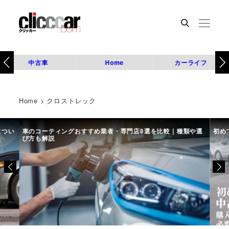
中古車
Home
カーライフ
Home
>
クロストレック
につい
車のコーティングおすすめ業者・専門店8選を比較｜種類や選
初め
び方も解説