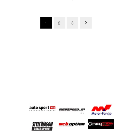
投
1
2
3
稿
の
ペ
ー
ジ
送
り