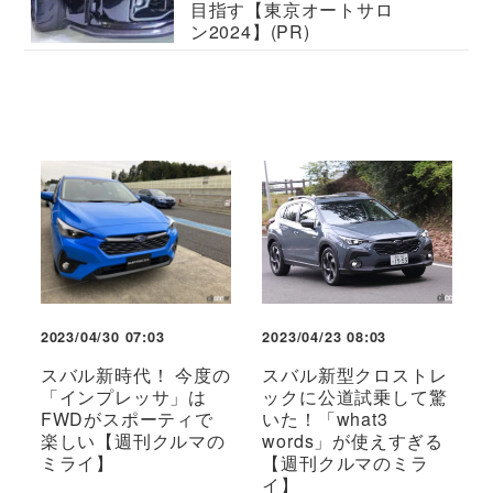
目指す【東京オートサロ
ン2024】(PR)
2023/04/30 07:03
2023/04/23 08:03
スバル新時代！ 今度の
スバル新型クロストレ
「インプレッサ」は
ックに公道試乗して驚
FWDがスポーティで
いた！「what3
楽しい【週刊クルマの
words」が使えすぎる
ミライ】
【週刊クルマのミラ
イ】